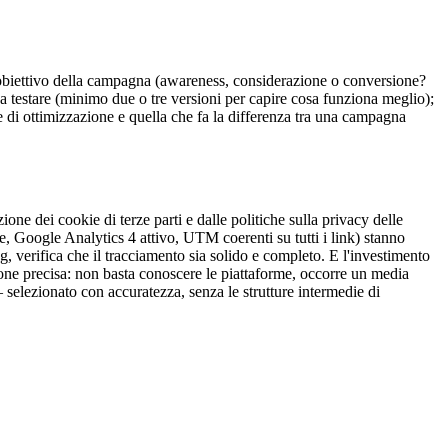
 l'obiettivo della campagna (awareness, considerazione o conversione?
 da testare (minimo due o tre versioni per capire cosa funziona meglio);
se di ottimizzazione e quella che fa la differenza tra una campagna
ione dei cookie di terze parti e dalle politiche sulla privacy delle
 Google Analytics 4 attivo, UTM coerenti su tutti i link) stanno
, verifica che il tracciamento sia solido e completo. E l'investimento
ione precisa: non basta conoscere le piattaforme, occorre un media
 selezionato con accuratezza, senza le strutture intermedie di