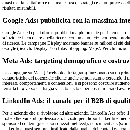
quasi mai la piattaforma: e la mancanza di strategia e di un processo 
risultati misurabili.
Google Ads: pubblicita con la massima int
Google Ads e la piattaforma pubblicitaria piu potente per intercettare
soluzione: intercettare quella ricerca con un annuncio pertinente produ
di ricerca. Le campagne Display mostrano banner su milioni di siti dell
Google (Search, Display, YouTube, Shopping, Maps). Per chi inizia, le
Meta Ads: targeting demografico e costruz
Le campagne su Meta (Facebook e Instagram) funzionano su un princi
caratteristiche del potenziale cliente anche se non stanno cercando il 
interessi, comportamenti e connessioni, e si possono costruire audience 
remarketing verso chi ha gia visitato il sito e per costruire brand awar
LinkedIn Ads: il canale per il B2B di quali
Per le aziende che si rivolgono ad altre aziende, LinkedIn Ads offre il
molte altre variabili professionali. Il costo per clic su LinkedIn e med
sponsored content (post sponsorizzati nel feed), i document ads (scaric
LinkedIn e quasi sempre giustificato dalla qualita dei contatti generati