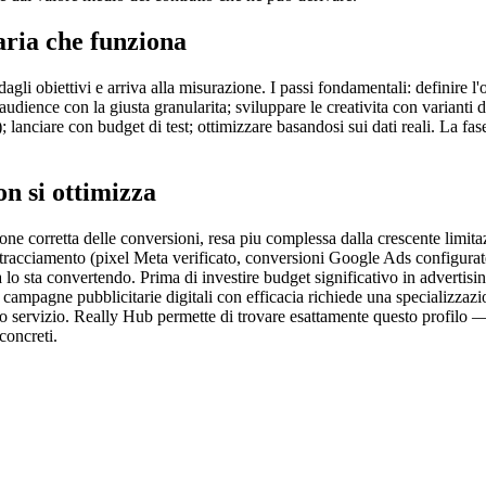
ria che funziona
dagli obiettivi e arriva alla misurazione. I passi fondamentali: definire
'audience con la giusta granularita; sviluppare le creativita con varianti
 lanciare con budget di test; ottimizzare basandosi sui dati reali. La fa
on si ottimizza
one corretta delle conversioni, resa piu complessa dalla crescente limitaz
racciamento (pixel Meta verificato, conversioni Google Ads configurate,
 sta convertendo. Prima di investire budget significativo in advertising
 campagne pubblicitarie digitali con efficacia richiede una specializzaz
o o servizio. Really Hub permette di trovare esattamente questo profilo —
concreti.