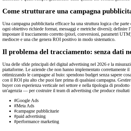
Come strutturare una campagna pubblicita
Una campagna pubblicitaria efficace ha una struttura logica che parte 
ogni obiettivo richiede format, messaggi e metriche diversi); definire l
impostare il tracciamento corretto (pixel, conversioni, parametri UTM);
mediocre e una che genera ROI positivo in modo sistematico.
Il problema del tracciamento: senza dati n
Una delle sfide principali del digital advertising nel 2026 e la misurazi
piattaforme. Le aziende che non hanno implementato correttamente il t
ottimizzando le campagne al buio: spendono budget senza sapere cosa lo
con il ROI piu alto che puoi fare prima di qualsiasi campagna. Gestire
buyer con esperienza verticale nel settore e nella tipologia di prodott
un'agenzia — per costruire il team di advertising che produce risultati 
#
Google Ads
#
Meta Ads
#
campagne pubblicitarie
#
paid advertising
#
performance marketing