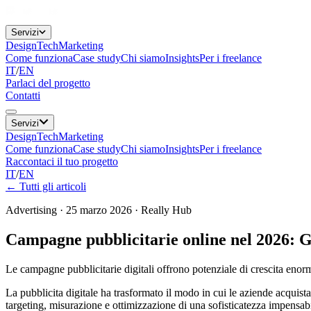
Servizi
Design
Tech
Marketing
Come funziona
Case study
Chi siamo
Insights
Per i freelance
IT
/
EN
Parlaci del progetto
Contatti
Servizi
Design
Tech
Marketing
Come funziona
Case study
Chi siamo
Insights
Per i freelance
Raccontaci il tuo progetto
IT
/
EN
←
Tutti gli articoli
Advertising
·
25 marzo 2026
·
Really Hub
Campagne pubblicitarie online nel 2026: G
Le campagne pubblicitarie digitali offrono potenziale di crescita enor
La pubblicita digitale ha trasformato il modo in cui le aziende acquist
targeting, misurazione e ottimizzazione di una sofisticatezza impensab