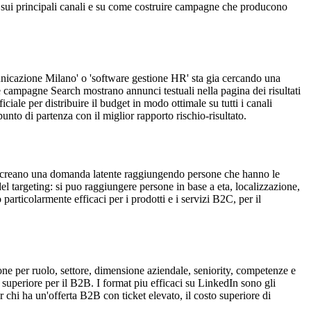
co sui principali canali e su come costruire campagne che producono
municazione Milano' o 'software gestione HR' sta gia cercando una
Le campagne Search mostrano annunci testuali nella pagina dei risultati
ale per distribuire il budget in modo ottimale su tutti i canali
o di partenza con il miglior rapporto rischio-risultato.
, creano una domanda latente raggiungendo persone che hanno le
el targeting: si puo raggiungere persone in base a eta, localizzazione,
articolarmente efficaci per i prodotti e i servizi B2C, per il
sone per ruolo, settore, dimensione aziendale, seniority, competenze e
o superiore per il B2B. I format piu efficaci su LinkedIn sono gli
 chi ha un'offerta B2B con ticket elevato, il costo superiore di