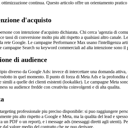
di ottimizzazione continua. Questo articolo offre un orientamento prati
enzione d'acquisto
 persone con intenzione d'acquisto dichiarata. Chi cerca 'agenzia di co
ce tassi di conversione molto piu alti rispetto a qualsiasi altro canale. 
a rete Google. Le campagne Performance Max usano l'intelligenza artifici
 campagne Search su keyword commerciali ad alta intenzione sono il punt
ione di audience
pio diverso da Google Ads: invece di intercettare una domanda attiva
prodotto in quel momento. Il punto di forza di Meta Ads e la profondita d
simili a quelle dei clienti esistenti (lookalike). Le campagne Meta sono p
eness su audience fredde con creativita coinvolgenti e di alta qualita.
ta
 targeting professionale piu preciso disponibile: si puo raggiungere per
iamente piu alto rispetto a Google e Meta, ma la qualita del lead e spess
a un PDF o un report), e i message ads (messaggi diretti agli utenti). Per
 e dal valore medio del contratto che ne puo derivare.