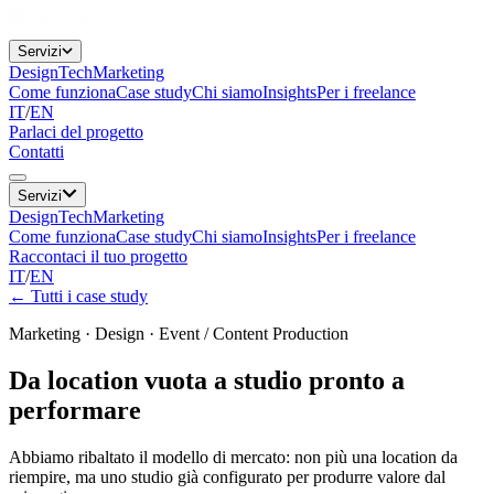
Servizi
Design
Tech
Marketing
Come funziona
Case study
Chi siamo
Insights
Per i freelance
IT
/
EN
Parlaci del progetto
Contatti
Servizi
Design
Tech
Marketing
Come funziona
Case study
Chi siamo
Insights
Per i freelance
Raccontaci il tuo progetto
IT
/
EN
←
Tutti i case study
Marketing · Design
·
Event / Content Production
Da location vuota a studio pronto a
performare
Abbiamo ribaltato il modello di mercato: non più una location da
riempire, ma uno studio già configurato per produrre valore dal