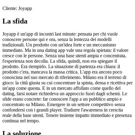
Cliente
:
Joyapp
La sfida
Joyapp è un'app di incontri last minute: pensata per chi vuole
conoscere persone qui e ora, senza la lentezza dei modelli
tradizionali. Un prodotto con un'idea forte e un meccanismo
immediato. Ma in una dating app vale una regola spietata: il valore
cresce con le persone. Senza una base utenti ampia e concentrata,
l'esperienza non decolla. La sfida, quindi, non era spiegare il
prodotto. Era riempirlo. La situazione di partenza era chiara: il
prodotto c'era, mancava la massa critica. L'app era ancora poco
conosciuta nel suo mercato di riferimento. Milano era il terreno di
gioco: la città giusta su cui concentrare la spinta, densa e ricettiva per
un'app come questa. E in un mercato affollato come quello del
dating, farsi notare richiedeva un approccio fuori dagli schemi. Le
sfide erano concrete: far conoscere l'app a un pubblico ampio e
concentrato su Milano. Emergere in un settore competitivo senza
confondersi con i grandi player. Tradurre l'awareness in crescita
reale della base utenti. Tenere insieme impatto immediato e presenza
continua nel tempo.
La soluzione