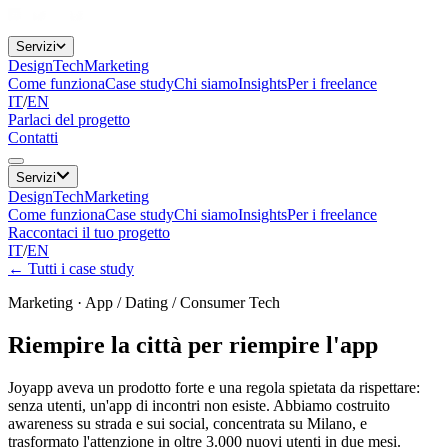
Servizi
Design
Tech
Marketing
Come funziona
Case study
Chi siamo
Insights
Per i freelance
IT
/
EN
Parlaci del progetto
Contatti
Servizi
Design
Tech
Marketing
Come funziona
Case study
Chi siamo
Insights
Per i freelance
Raccontaci il tuo progetto
IT
/
EN
←
Tutti i case study
Marketing
·
App / Dating / Consumer Tech
Riempire la città per riempire l'app
Joyapp aveva un prodotto forte e una regola spietata da rispettare:
senza utenti, un'app di incontri non esiste. Abbiamo costruito
awareness su strada e sui social, concentrata su Milano, e
trasformato l'attenzione in oltre 3.000 nuovi utenti in due mesi.